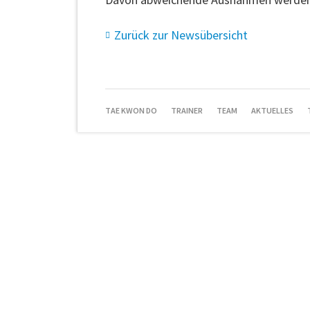
Zurück zur Newsübersicht
NAVIGATION
TAE KWON DO
TRAINER
TEAM
AKTUELLES
ÜBERSPRINGEN