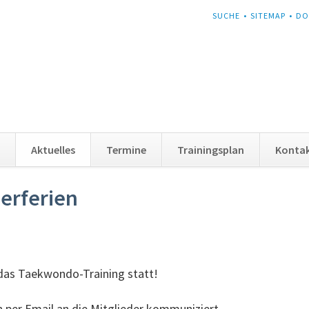
NAVIGATION
SUCHE
SITEMAP
DO
ÜBERSPRINGEN
Aktuelles
Termine
Trainingsplan
Konta
erferien
das Taekwondo-Training statt!
er Email an die Mitglieder kommuniziert.