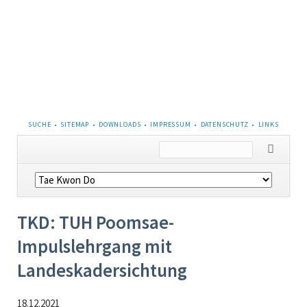
NAVIGATION
SUCHE
SITEMAP
DOWNLOADS
IMPRESSUM
DATENSCHUTZ
LINKS
ÜBERSPRINGEN
Navigation
überspringen
TKD: TUH Poomsae-
Impulslehrgang mit
Landeskadersichtung
18.12.2021